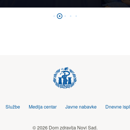
i Sad
Službe
Medija centar
Javne nabavke
Dnevne ispl
© 2026 Dom zdravlja Novi Sad.