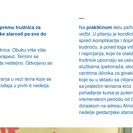
ipremu trudnica za
Na
praktičnom
delu psih
ke starosti pa sve do
vežbi. U pitanju je kondici
spreči komplikacije i dopr
trudnoću, a pored toga vr
dnica. Obuku vrše više
i napinjanja, koje će ola
terapeut. Termini se
trudnice upoznaju sa usl
ta nedeljno. Odvojeno se
službama (patronaža, sto
centrima (klinika za ginek
anja u vezi tema koje se
koje su u skladu sa cilj
ođaja u prvih 6 nedelja.
sa pratećim temama kroz 
pohađanje kursa je putem
vremenskom periodu od 07-
dolaskom na adresu Almašk
nedelje gestacijske staros