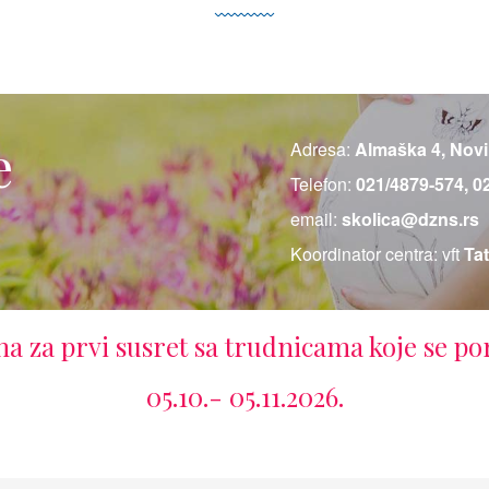
e
Adresa:
Almaška 4, Novi
Telefon:
021/4879-574, 0
email:
skolica@dzns.rs
Koordinator centra: vft
Ta
a za prvi susret sa trudnicama koje se po
05.10.- 05.11.2026.