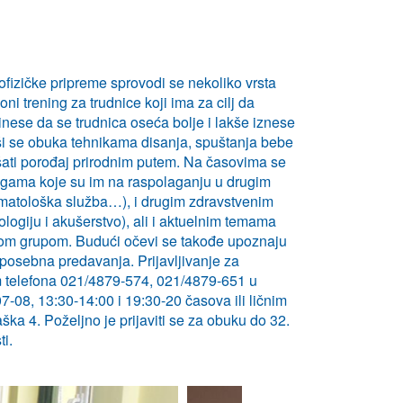
ofizičke pripreme sprovodi se nekoliko vrsta
oni trening za trudnice koji ima za cilj da
inese da se trudnica oseća bolje i lakše iznese
ši se obuka tehnikama disanja, spuštanja bebe
kšati porođaj prirodnim putem. Na časovima se
ugama koje su im na raspolaganju u drugim
matološka služba…), i drugim zdravstvenim
ologiju i akušerstvo), ali i aktuelnim temama
anom grupom. Budući očevi se takođe upoznaju
posebna predavanja. Prijavljivanje za
 telefona 021/4879-574, 021/4879-651 u
08, 13:30-14:00 i 19:30-20 časova ili ličnim
a 4. Poželjno je prijaviti se za obuku do 32.
ti.