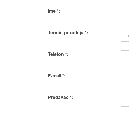
Ime *:
Termin porođaja *:
Telefon *:
E-mail *:
Predavač *: