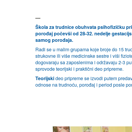
Škola za trudnice obuhvata psihofizičku pr
porođaj počevši od 28-32. nedelje gestacijs
samog porođaja.
Radi se u malim grupama koje broje do 15 tru
strukovne ili više medicinske sestre i viši fizio
dogovaraju sa zaposlenima i održavaju 2-3 pu
sprovode teorijski i praktični deo pripreme.
Teorijski
deo pripreme se izvodi putem predav
odnose na trudnoću, porođaj i period posle por