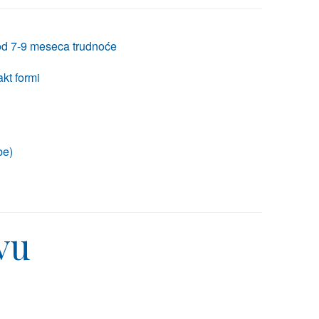
 od 7-9 meseca trudnoće
akt formi
be)
vu