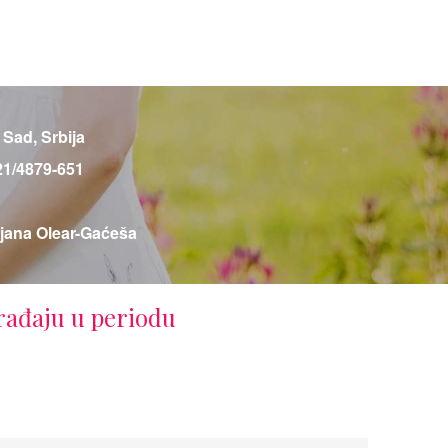
 Sad, Srbija
21/4879-651
tjana Olear-Gaćeša
rađaju u periodu