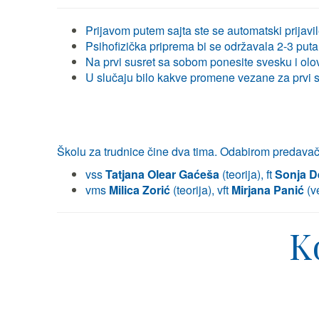
Prijavom putem sajta ste se automatski prijavil
Psihofizička priprema bi se održavala 2-3 put
Na prvi susret sa sobom ponesite svesku i olo
U slučaju bilo kakve promene vezane za prvi su
Školu za trudnice čine dva tima. Odabirom predavača
vss
Tatjana Olear Gaćeša
(teorija), ft
Sonja D
vms
Milica Zorić
(teorija), vft
Mirjana Panić
(v
K