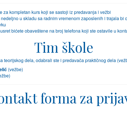
e za kompletan kurs koji se sastoji iz predavanja i vežbi
a nedeljno u skladu sa radnim vremenom zaposlenih i trajala bi
vku
sret bićete obaveštene na broj telefona koji ste ostavile u kont
Tim škole
 teorijskog dela, odabrali ste i predavača praktičnog dela (vež
elić
(vežbe)
ežbe)
ontakt forma za prija