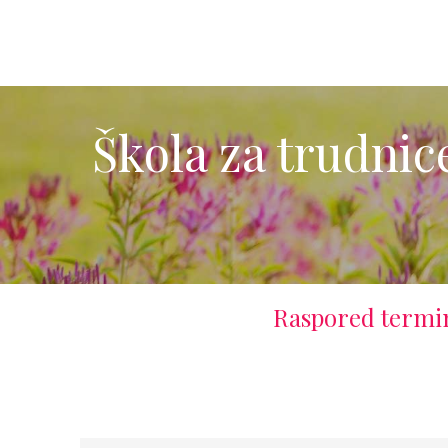
Škola za trudnic
Raspored termin