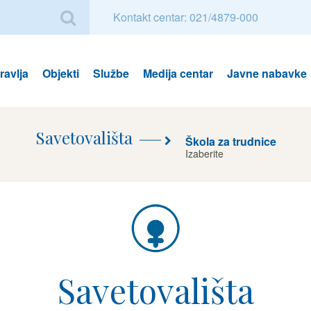
Kontakt centar: 021/4879-000
avlja
Objekti
Službe
Medija centar
Javne nabavke
Savetovališta
Škola za trudnice
Izaberite
Savetovalište
Savetovališta