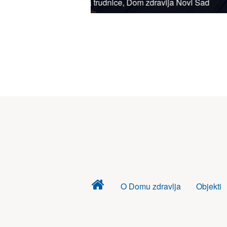
Škola za trudnice, Dom zdravlja Nov
Dom
O Domu zdravlja
Objekti
zdravlja