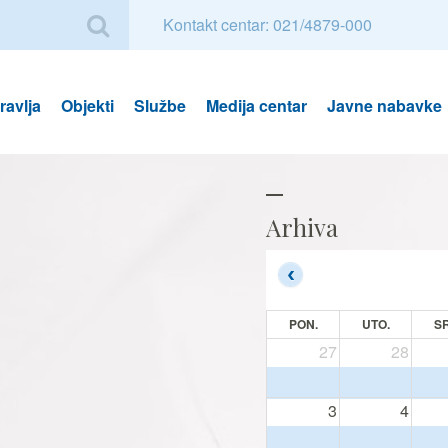
Kontakt centar: 021/4879-000
avlja
Objekti
Službe
Medija centar
Javne nabavke
Arhiva
PON.
UTO.
SR
27
28
3
4