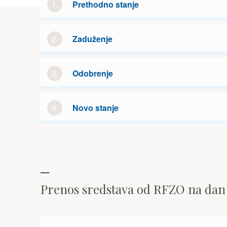
1.
Prethodno stanje
2.
Zaduženje
3.
Odobrenje
4.
Novo stanje
Prenos sredstava od RFZO na da