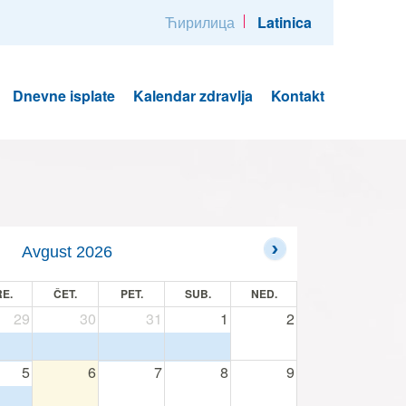
Ћирилица
Latinica
Dnevne isplate
Kalendar zdravlja
Kontakt
Avgust 2026
E.
ČET.
PET.
SUB.
NED.
29
30
31
1
2
5
6
7
8
9