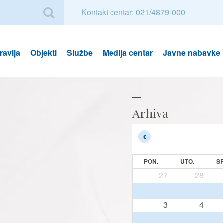
Kontakt centar: 021/4879-000
avlja
Objekti
Službe
Medija centar
Javne nabavke
Arhiva
PON.
UTO.
SR
27
28
3
4