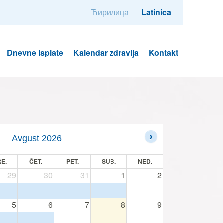
Ћирилица
Latinica
Dnevne isplate
Kalendar zdravlja
Kontakt
Avgust 2026
E.
ČET.
PET.
SUB.
NED.
29
30
31
1
2
5
6
7
8
9