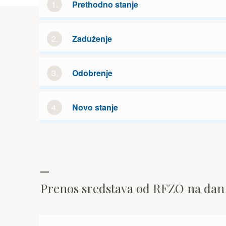
1.
Prethodno stanje
2.
Zaduženje
3.
Odobrenje
4.
Novo stanje
Prenos sredstava od RFZO na da