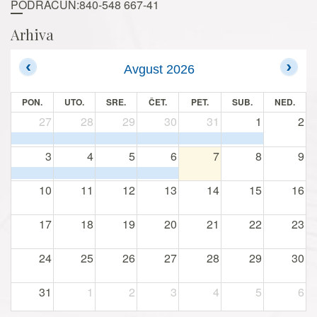
PODRAČUN:840-548 667-41
Arhiva
Avgust 2026
PON.
UTO.
SRE.
ČET.
PET.
SUB.
NED.
27
28
29
30
31
1
2
3
4
5
6
7
8
9
10
11
12
13
14
15
16
17
18
19
20
21
22
23
24
25
26
27
28
29
30
31
1
2
3
4
5
6