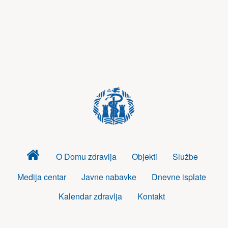
Dom
O Domu zdravlja
Objekti
Službe
zdravlja
Medija centar
Javne nabavke
Dnevne isplate
Kalendar zdravlja
Kontakt