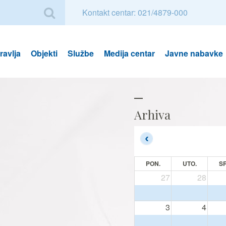
Kontakt centar: 021/4879-000
avlja
Objekti
Službe
Medija centar
Javne nabavke
Arhiva
PON.
UTO.
SR
27
28
3
4