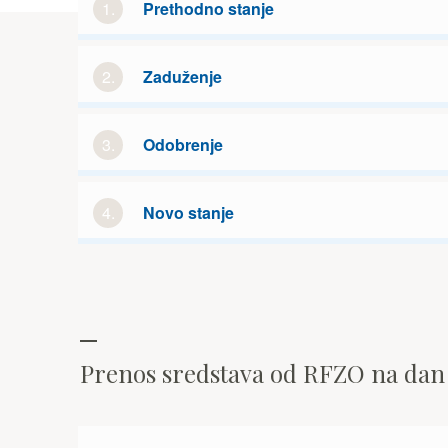
1.
Prethodno stanje
2.
Zaduženje
3.
Odobrenje
4.
Novo stanje
Prenos sredstava od RFZO na da