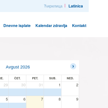
Ћирилица
Latinica
Dnevne isplate
Kalendar zdravlja
Kontakt
Avgust 2026
E.
ČET.
PET.
SUB.
NED.
29
30
31
1
2
5
6
7
8
9