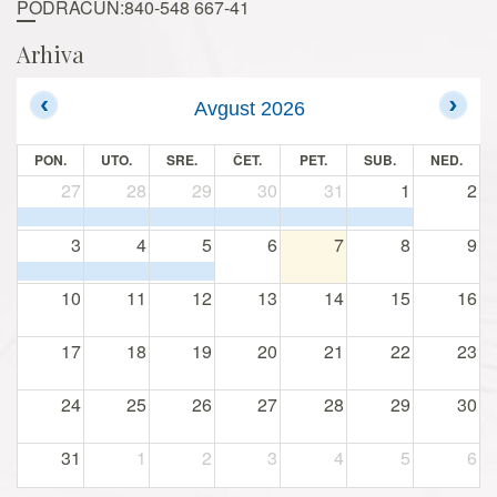
PODRAČUN:840-548 667-41
Arhiva
Avgust 2026
PON.
UTO.
SRE.
ČET.
PET.
SUB.
NED.
27
28
29
30
31
1
2
3
4
5
6
7
8
9
10
11
12
13
14
15
16
17
18
19
20
21
22
23
24
25
26
27
28
29
30
31
1
2
3
4
5
6