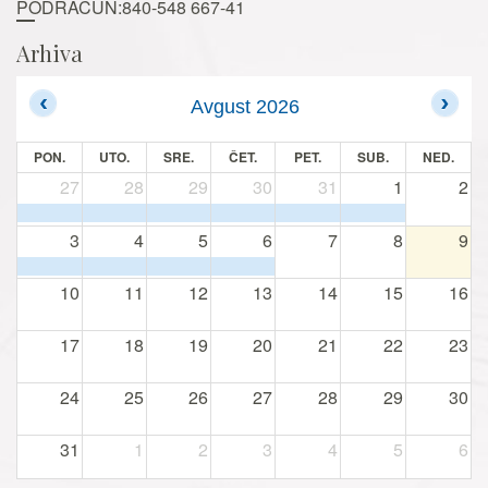
PODRAČUN:840-548 667-41
Arhiva
Avgust 2026
PON.
UTO.
SRE.
ČET.
PET.
SUB.
NED.
27
28
29
30
31
1
2
3
4
5
6
7
8
9
10
11
12
13
14
15
16
17
18
19
20
21
22
23
24
25
26
27
28
29
30
31
1
2
3
4
5
6