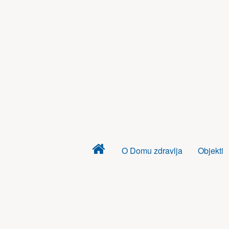
Dom
O Domu zdravlja
Objekti
zdravlja