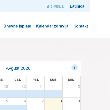
Ћирилица
Latinica
Dnevne isplate
Kalendar zdravlja
Kontakt
Avgust 2026
E.
ČET.
PET.
SUB.
NED.
29
30
31
1
2
5
6
7
8
9