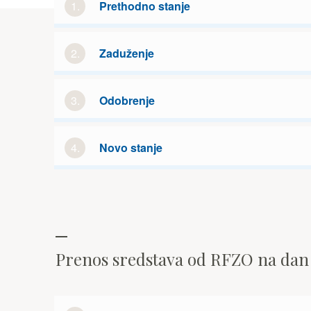
1.
Prethodno stanje
2.
Zaduženje
3.
Odobrenje
4.
Novo stanje
Prenos sredstava od RFZO na da