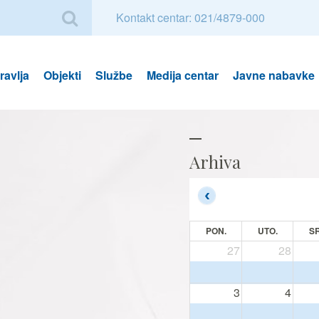
Kontakt centar: 021/4879-000
avlja
Objekti
Službe
Medija centar
Javne nabavke
Arhiva
PON.
UTO.
SR
27
28
3
4