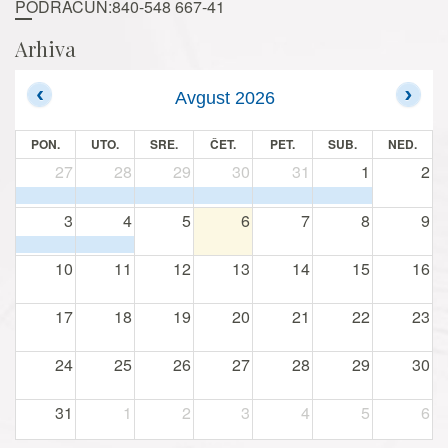
PODRAČUN:840-548 667-41
Arhiva
Avgust 2026
PON.
UTO.
SRE.
ČET.
PET.
SUB.
NED.
27
28
29
30
31
1
2
3
4
5
6
7
8
9
10
11
12
13
14
15
16
17
18
19
20
21
22
23
24
25
26
27
28
29
30
31
1
2
3
4
5
6