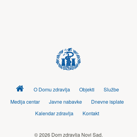
Dom
O Domu zdravlja
Objekti
Službe
zdravlja
Medija centar
Javne nabavke
Dnevne isplate
Kalendar zdravlja
Kontakt
© 2026 Dom zdravlja Novi Sad.