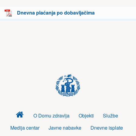
Dnevna plaćanja po dobavljačima
Dom
O Domu zdravlja
Objekti
Službe
zdravlja
Medija centar
Javne nabavke
Dnevne isplate