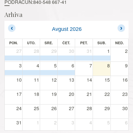
PODRAČUN:840-548 667-41
Arhiva
Avgust 2026
PON.
UTO.
SRE.
ČET.
PET.
SUB.
NED.
27
28
29
30
31
1
2
3
4
5
6
7
8
9
10
11
12
13
14
15
16
17
18
19
20
21
22
23
24
25
26
27
28
29
30
31
1
2
3
4
5
6