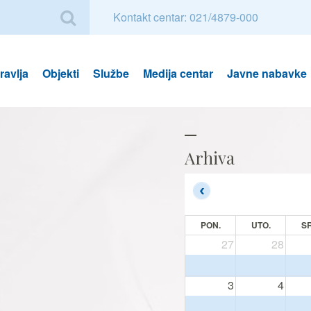
Kontakt centar: 021/4879-000
avlja
Objekti
Službe
Medija centar
Javne nabavke
Arhiva
PON.
UTO.
SR
27
28
3
4