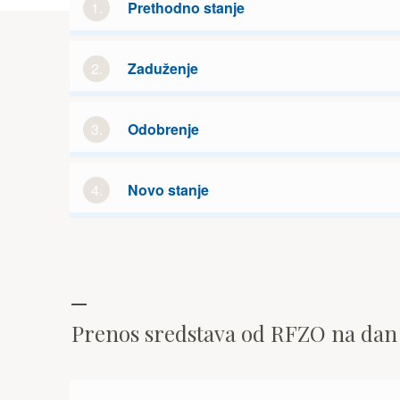
1.
Prethodno stanje
2.
Zaduženje
3.
Odobrenje
4.
Novo stanje
Prenos sredstava od RFZO na da