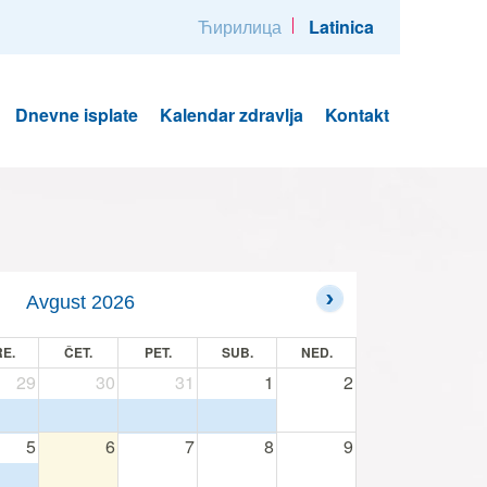
Ћирилица
Latinica
Dnevne isplate
Kalendar zdravlja
Kontakt
Avgust 2026
E.
ČET.
PET.
SUB.
NED.
29
30
31
1
2
5
6
7
8
9