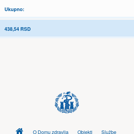
Ukupno:
438,54 RSD
Dom
O Domu zdravlja
Objekti
Službe