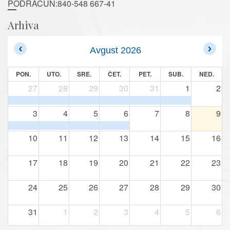
PODRAČUN:840-548 667-41
Arhiva
Avgust 2026
PON.
UTO.
SRE.
ČET.
PET.
SUB.
NED.
27
28
29
30
31
1
2
3
4
5
6
7
8
9
10
11
12
13
14
15
16
17
18
19
20
21
22
23
24
25
26
27
28
29
30
31
1
2
3
4
5
6