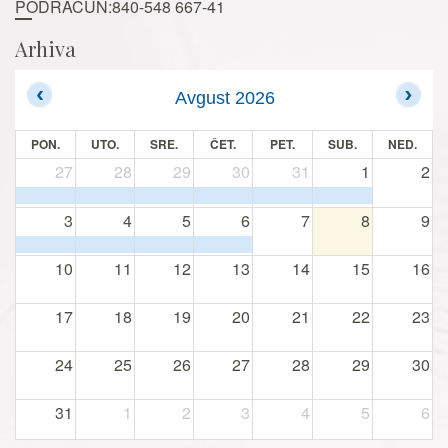
PODRAČUN:840-548 667-41
Arhiva
Avgust 2026
PON.
UTO.
SRE.
ČET.
PET.
SUB.
NED.
27
28
29
30
31
1
2
3
4
5
6
7
8
9
10
11
12
13
14
15
16
17
18
19
20
21
22
23
24
25
26
27
28
29
30
31
1
2
3
4
5
6