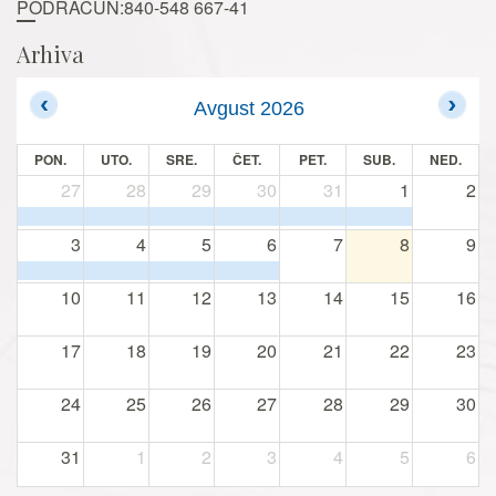
PODRAČUN:840-548 667-41
Arhiva
Avgust 2026
PON.
UTO.
SRE.
ČET.
PET.
SUB.
NED.
27
28
29
30
31
1
2
3
4
5
6
7
8
9
10
11
12
13
14
15
16
17
18
19
20
21
22
23
24
25
26
27
28
29
30
31
1
2
3
4
5
6