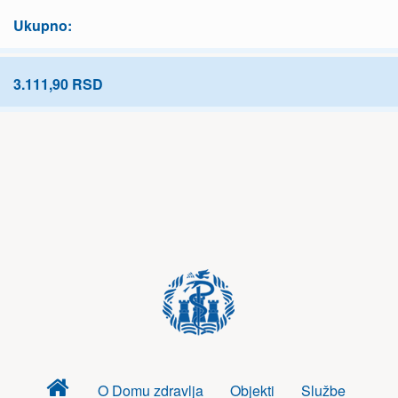
Ukupno:
3.111,90 RSD
Dom
O Domu zdravlja
Objekti
Službe