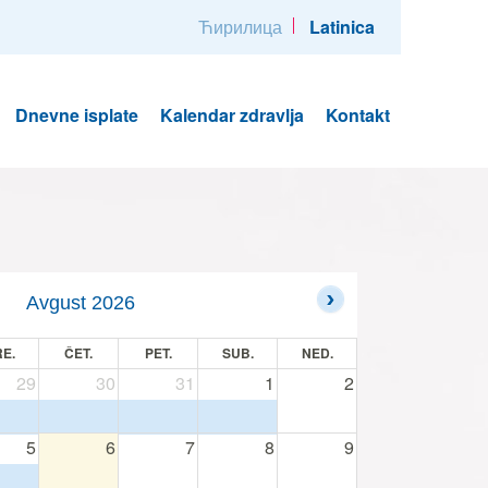
Ћирилица
Latinica
Dnevne isplate
Kalendar zdravlja
Kontakt
Avgust 2026
E.
ČET.
PET.
SUB.
NED.
29
30
31
1
2
5
6
7
8
9