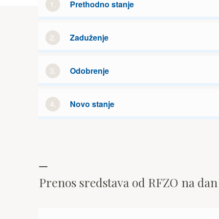
1.
Prethodno stanje
2.
Zaduženje
3.
Odobrenje
4.
Novo stanje
Prenos sredstava od RFZO na da