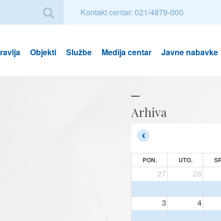
Kontakt centar: 021/4879-000
avlja
Objekti
Službe
Medija centar
Javne nabavke
Arhiva
PON.
UTO.
SR
27
28
3
4