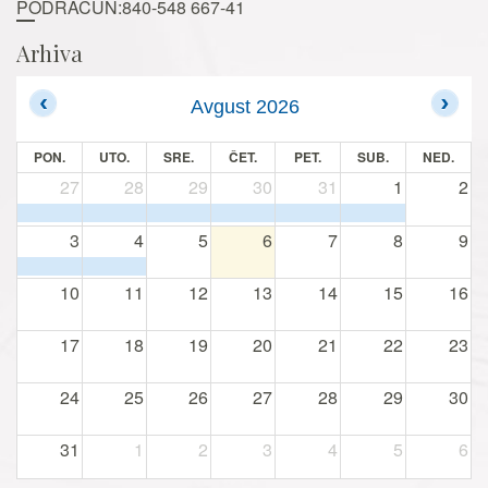
PODRAČUN:840-548 667-41
Arhiva
Avgust 2026
PON.
UTO.
SRE.
ČET.
PET.
SUB.
NED.
27
28
29
30
31
1
2
3
4
5
6
7
8
9
10
11
12
13
14
15
16
17
18
19
20
21
22
23
24
25
26
27
28
29
30
31
1
2
3
4
5
6