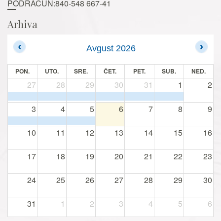
PODRAČUN:840-548 667-41
Arhiva
Avgust 2026
PON.
UTO.
SRE.
ČET.
PET.
SUB.
NED.
27
28
29
30
31
1
2
3
4
5
6
7
8
9
10
11
12
13
14
15
16
17
18
19
20
21
22
23
24
25
26
27
28
29
30
31
1
2
3
4
5
6