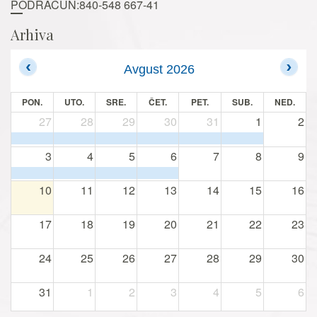
PODRAČUN:840-548 667-41
Arhiva
Avgust 2026
PON.
UTO.
SRE.
ČET.
PET.
SUB.
NED.
27
28
29
30
31
1
2
3
4
5
6
7
8
9
10
11
12
13
14
15
16
17
18
19
20
21
22
23
24
25
26
27
28
29
30
31
1
2
3
4
5
6