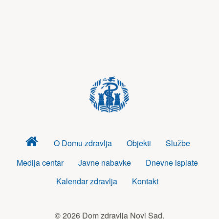
Dom
O Domu zdravlja
Objekti
Službe
zdravlja
Medija centar
Javne nabavke
Dnevne isplate
Kalendar zdravlja
Kontakt
© 2026 Dom zdravlja Novi Sad.