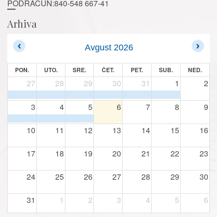
PODRAČUN:840-548 667-41
Arhiva
Avgust 2026
PON.
UTO.
SRE.
ČET.
PET.
SUB.
NED.
27
28
29
30
31
1
2
3
4
5
6
7
8
9
10
11
12
13
14
15
16
17
18
19
20
21
22
23
24
25
26
27
28
29
30
31
1
2
3
4
5
6