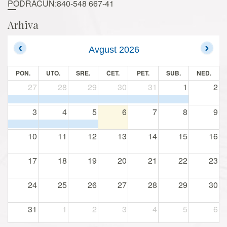
PODRAČUN:840-548 667-41
Arhiva
Avgust 2026
PON.
UTO.
SRE.
ČET.
PET.
SUB.
NED.
27
28
29
30
31
1
2
3
4
5
6
7
8
9
10
11
12
13
14
15
16
17
18
19
20
21
22
23
24
25
26
27
28
29
30
31
1
2
3
4
5
6