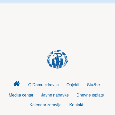
Dom
O Domu zdravlja
Objekti
Službe
zdravlja
Medija centar
Javne nabavke
Dnevne isplate
Kalendar zdravlja
Kontakt