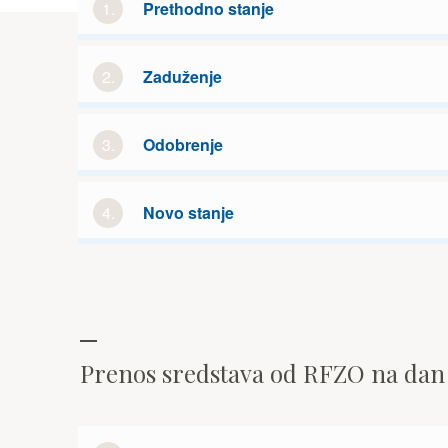
1.
Prethodno stanje
2.
Zaduženje
3.
Odobrenje
4.
Novo stanje
Prenos sredstava od RFZO na da