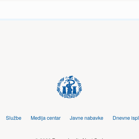
Službe
Medija centar
Javne nabavke
Dnevne ispl