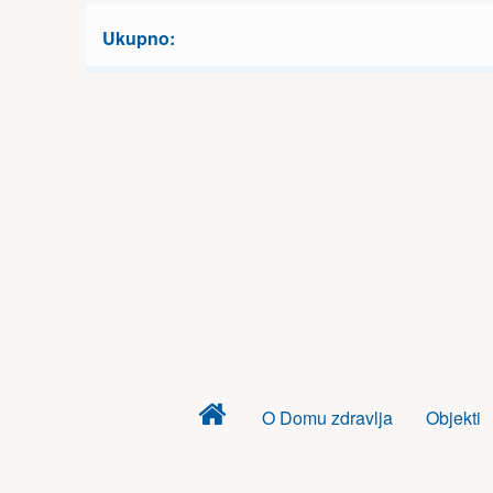
Ukupno:
Dom
O Domu zdravlja
Objekti
zdravlja