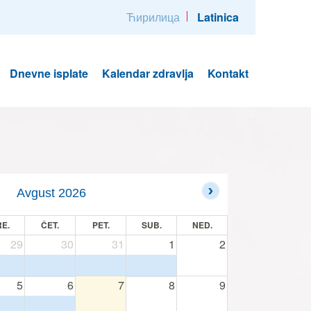
Ћирилица
Latinica
Dnevne isplate
Kalendar zdravlja
Kontakt
Avgust 2026
E.
ČET.
PET.
SUB.
NED.
29
30
31
1
2
5
6
7
8
9