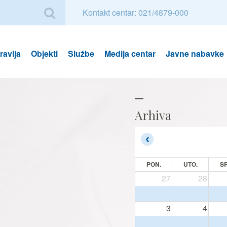
Kontakt centar: 021/4879-000
avlja
Objekti
Službe
Medija centar
Javne nabavke
Arhiva
PON.
UTO.
SR
27
28
3
4