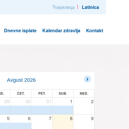
Ћирилица
Latinica
Dnevne isplate
Kalendar zdravlja
Kontakt
Avgust 2026
E.
ČET.
PET.
SUB.
NED.
29
30
31
1
2
5
6
7
8
9