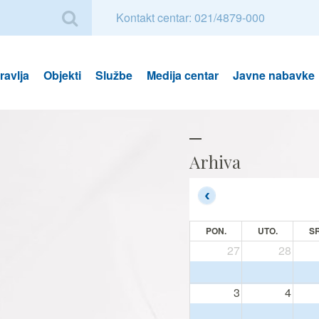
Kontakt centar: 021/4879-000
avlja
Objekti
Službe
Medija centar
Javne nabavke
Arhiva
PON.
UTO.
SR
27
28
3
4