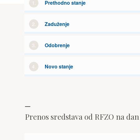
1.
Prethodno stanje
2.
Zaduženje
3.
Odobrenje
4.
Novo stanje
Prenos sredstava od RFZO na da