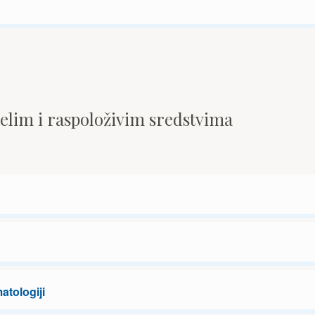
pelim i raspoloživim sredstvima
matologiji