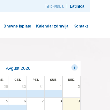
Ћирилица
Latinica
Dnevne isplate
Kalendar zdravlja
Kontakt
Avgust 2026
E.
ČET.
PET.
SUB.
NED.
29
30
31
1
2
5
6
7
8
9