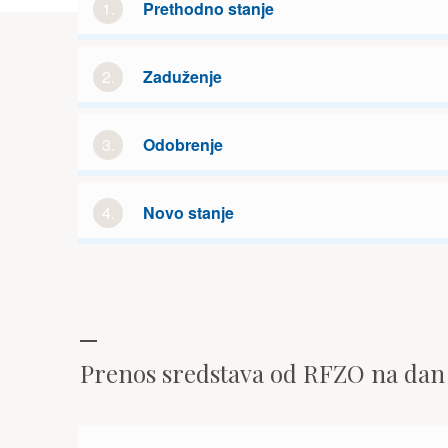
1.
Prethodno stanje
2.
Zaduženje
3.
Odobrenje
4.
Novo stanje
Prenos sredstava od RFZO na da