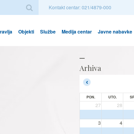
Kontakt centar: 021/4879-000
avlja
Objekti
Službe
Medija centar
Javne nabavke
Arhiva
PON.
UTO.
SR
27
28
3
4