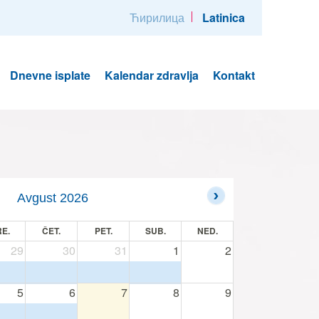
Ћирилица
Latinica
Dnevne isplate
Kalendar zdravlja
Kontakt
Avgust 2026
E.
ČET.
PET.
SUB.
NED.
29
30
31
1
2
5
6
7
8
9