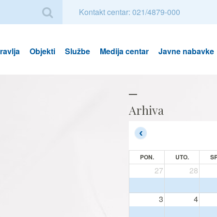
Kontakt centar: 021/4879-000
avlja
Objekti
Službe
Medija centar
Javne nabavke
Arhiva
PON.
UTO.
SR
27
28
3
4