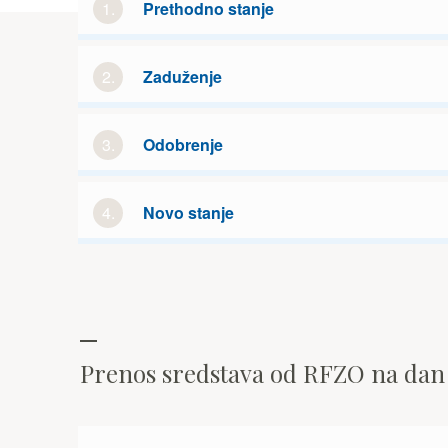
1.
Prethodno stanje
2.
Zaduženje
3.
Odobrenje
4.
Novo stanje
Prenos sredstava od RFZO na da