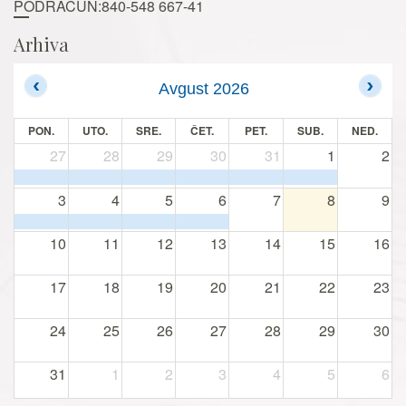
PODRAČUN:840-548 667-41
Arhiva
Avgust 2026
PON.
UTO.
SRE.
ČET.
PET.
SUB.
NED.
27
28
29
30
31
1
2
3
4
5
6
7
8
9
10
11
12
13
14
15
16
17
18
19
20
21
22
23
24
25
26
27
28
29
30
31
1
2
3
4
5
6