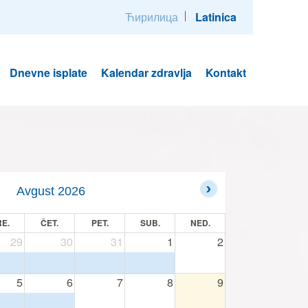
Ћирилица
Latinica
Dnevne isplate
Kalendar zdravlja
Kontakt
Avgust 2026
E.
ČET.
PET.
SUB.
NED.
29
30
31
1
2
5
6
7
8
9