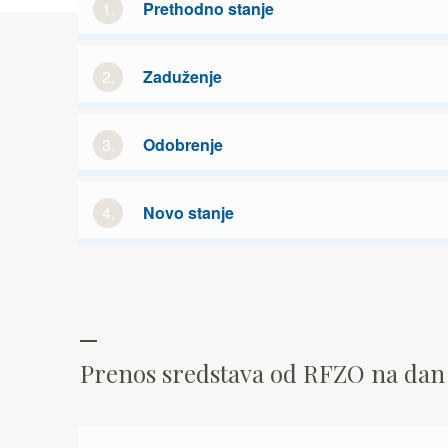
1.
Prethodno stanje
2.
Zaduženje
3.
Odobrenje
4.
Novo stanje
Prenos sredstava od RFZO na da