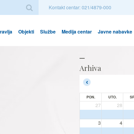
Kontakt centar: 021/4879-000
avlja
Objekti
Službe
Medija centar
Javne nabavke
Arhiva
PON.
UTO.
SR
27
28
3
4