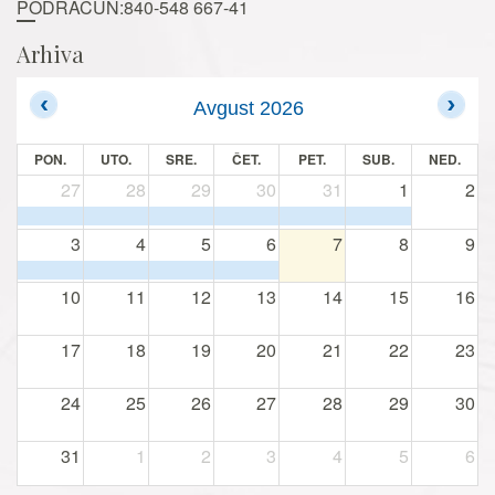
PODRAČUN:840-548 667-41
Arhiva
Avgust 2026
PON.
UTO.
SRE.
ČET.
PET.
SUB.
NED.
27
28
29
30
31
1
2
3
4
5
6
7
8
9
10
11
12
13
14
15
16
17
18
19
20
21
22
23
24
25
26
27
28
29
30
31
1
2
3
4
5
6