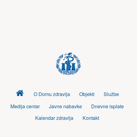
Dom
O Domu zdravlja
Objekti
Službe
zdravlja
Medija centar
Javne nabavke
Dnevne isplate
Kalendar zdravlja
Kontakt