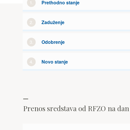
1.
Prethodno stanje
2.
Zaduženje
3.
Odobrenje
4.
Novo stanje
Prenos sredstava od RFZO na da