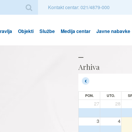
Kontakt centar: 021/4879-000
avlja
Objekti
Službe
Medija centar
Javne nabavke
Arhiva
PON.
UTO.
SR
27
28
3
4