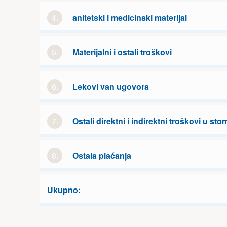
4.
anitetski i medicinski materijal
5.
Materijalni i ostali troškovi
6.
Lekovi van ugovora
7.
Ostali direktni i indirektni troškovi u sto
8.
Ostala plaćanja
Ukupno: