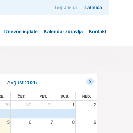
Ћирилица
Latinica
Dnevne isplate
Kalendar zdravlja
Kontakt
Avgust 2026
E.
ČET.
PET.
SUB.
NED.
29
30
31
1
2
5
6
7
8
9