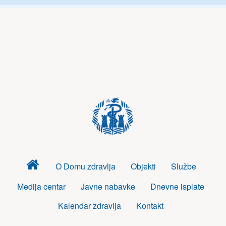
Dom
O Domu zdravlja
Objekti
Službe
zdravlja
Medija centar
Javne nabavke
Dnevne isplate
Kalendar zdravlja
Kontakt