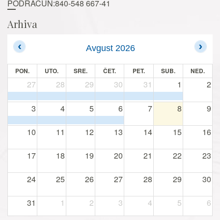
PODRAČUN:840-548 667-41
Arhiva
Avgust 2026
PON.
UTO.
SRE.
ČET.
PET.
SUB.
NED.
27
28
29
30
31
1
2
3
4
5
6
7
8
9
10
11
12
13
14
15
16
17
18
19
20
21
22
23
24
25
26
27
28
29
30
31
1
2
3
4
5
6