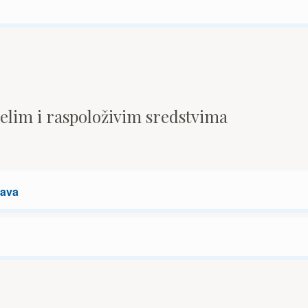
pelim i raspoloživim sredstvima
tava