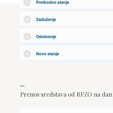
1.
Prethodno stanje
2.
Zaduženje
3.
Odobrenje
4.
Novo stanje
Prenos sredstava od RFZO na da