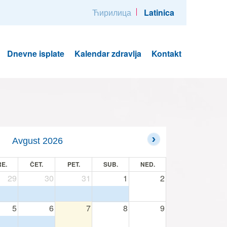
Ћирилица
Latinica
Dnevne isplate
Kalendar zdravlja
Kontakt
Avgust 2026
E.
ČET.
PET.
SUB.
NED.
29
30
31
1
2
5
6
7
8
9