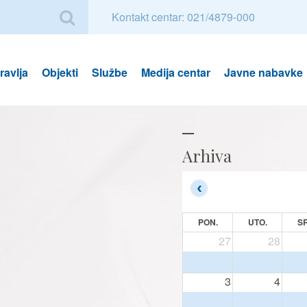
Kontakt centar: 021/4879-000
avlja
Objekti
Službe
Medija centar
Javne nabavke
Arhiva
PON.
UTO.
SR
27
28
3
4