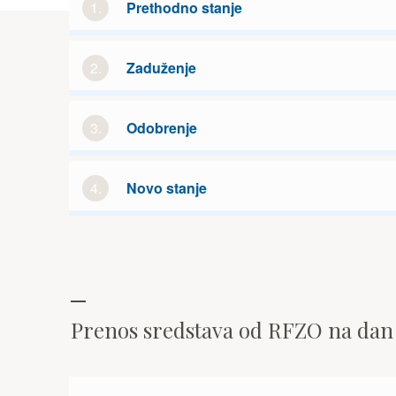
1.
Prethodno stanje
2.
Zaduženje
3.
Odobrenje
4.
Novo stanje
Prenos sredstava od RFZO na da