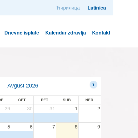
Ћирилица
Latinica
Dnevne isplate
Kalendar zdravlja
Kontakt
Avgust 2026
E.
ČET.
PET.
SUB.
NED.
29
30
31
1
2
5
6
7
8
9