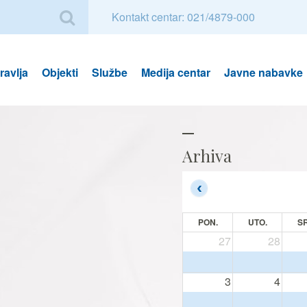
Kontakt centar: 021/4879-000
avlja
Objekti
Službe
Medija centar
Javne nabavke
Arhiva
PON.
UTO.
SR
27
28
3
4