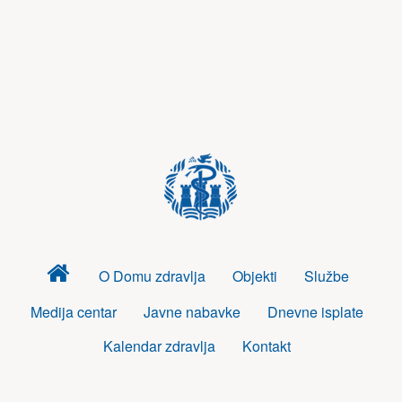
Dom
O Domu zdravlja
Objekti
Službe
zdravlja
Medija centar
Javne nabavke
Dnevne isplate
Kalendar zdravlja
Kontakt