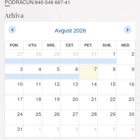
PODRAČUN:840-548 667-41
Arhiva
Avgust 2026
PON.
UTO.
SRE.
ČET.
PET.
SUB.
NED.
27
28
29
30
31
1
2
3
4
5
6
7
8
9
10
11
12
13
14
15
16
17
18
19
20
21
22
23
24
25
26
27
28
29
30
31
1
2
3
4
5
6