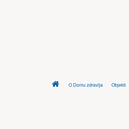
Dom
O Domu zdravlja
Objekti
zdravlja