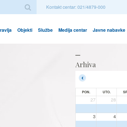
Kontakt centar: 021/4879-000
avlja
Objekti
Službe
Medija centar
Javne nabavke
Arhiva
PON.
UTO.
SR
27
28
3
4