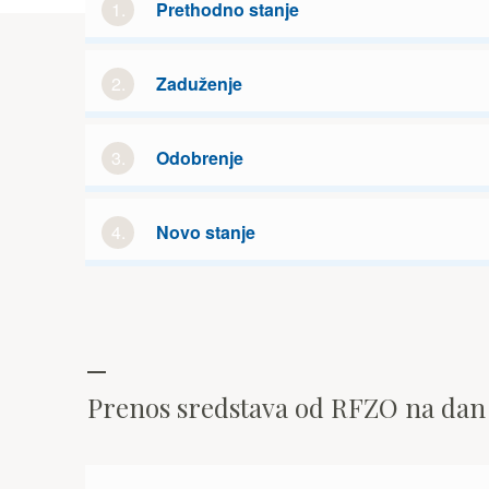
1.
Prethodno stanje
2.
Zaduženje
3.
Odobrenje
4.
Novo stanje
Prenos sredstava od RFZO na da