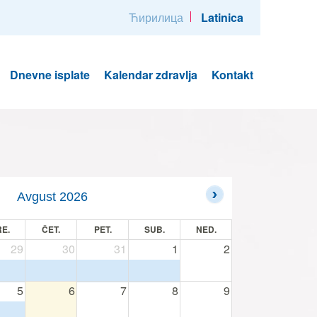
Ћирилица
Latinica
Dnevne isplate
Kalendar zdravlja
Kontakt
Avgust 2026
E.
ČET.
PET.
SUB.
NED.
29
30
31
1
2
5
6
7
8
9