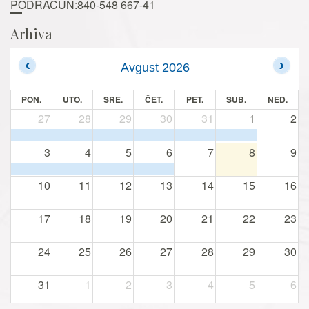
PODRAČUN:840-548 667-41
Arhiva
Avgust 2026
PON.
UTO.
SRE.
ČET.
PET.
SUB.
NED.
27
28
29
30
31
1
2
3
4
5
6
7
8
9
10
11
12
13
14
15
16
17
18
19
20
21
22
23
24
25
26
27
28
29
30
31
1
2
3
4
5
6