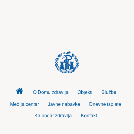
Dom
O Domu zdravlja
Objekti
Službe
zdravlja
Medija centar
Javne nabavke
Dnevne isplate
Kalendar zdravlja
Kontakt