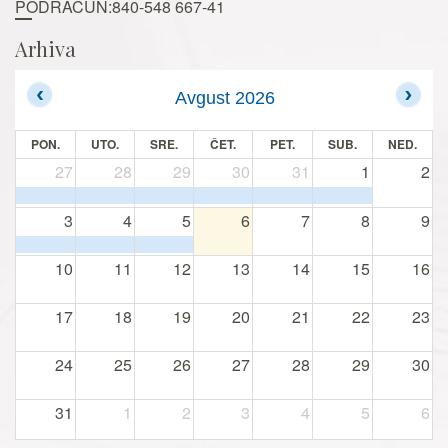
PODRAČUN:840-548 667-41
Arhiva
Avgust 2026
PON.
UTO.
SRE.
ČET.
PET.
SUB.
NED.
27
28
29
30
31
1
2
3
4
5
6
7
8
9
10
11
12
13
14
15
16
17
18
19
20
21
22
23
24
25
26
27
28
29
30
31
1
2
3
4
5
6