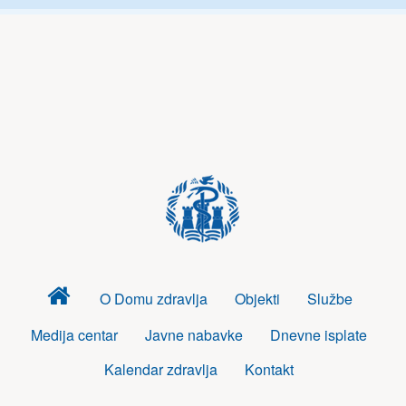
Dom
O Domu zdravlja
Objekti
Službe
zdravlja
Medija centar
Javne nabavke
Dnevne isplate
Kalendar zdravlja
Kontakt