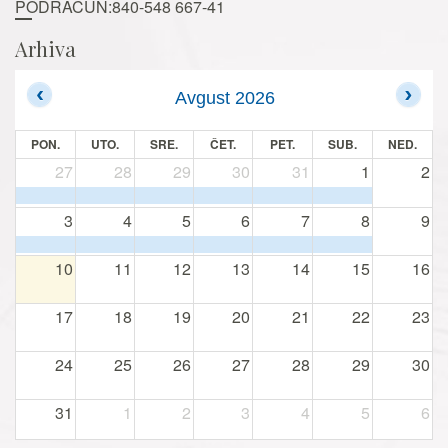
PODRAČUN:840-548 667-41
Arhiva
Avgust 2026
PON.
UTO.
SRE.
ČET.
PET.
SUB.
NED.
27
28
29
30
31
1
2
3
4
5
6
7
8
9
10
11
12
13
14
15
16
17
18
19
20
21
22
23
24
25
26
27
28
29
30
31
1
2
3
4
5
6