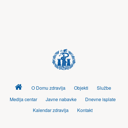
Dom
O Domu zdravlja
Objekti
Službe
zdravlja
Medija centar
Javne nabavke
Dnevne isplate
Kalendar zdravlja
Kontakt