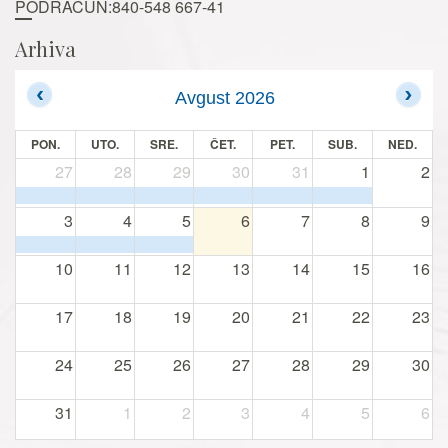
PODRAČUN:840-548 667-41
Arhiva
Avgust 2026
PON.
UTO.
SRE.
ČET.
PET.
SUB.
NED.
27
28
29
30
31
1
2
3
4
5
6
7
8
9
10
11
12
13
14
15
16
17
18
19
20
21
22
23
24
25
26
27
28
29
30
31
1
2
3
4
5
6