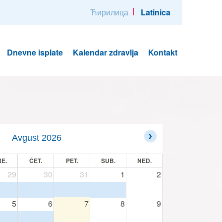
Ћирилица
Latinica
Dnevne isplate
Kalendar zdravlja
Kontakt
Avgust 2026
E.
ČET.
PET.
SUB.
NED.
29
30
31
1
2
5
6
7
8
9