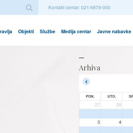
Kontakt centar: 021/4879-000
avlja
Objekti
Službe
Medija centar
Javne nabavke
Arhiva
PON.
UTO.
SR
27
28
3
4