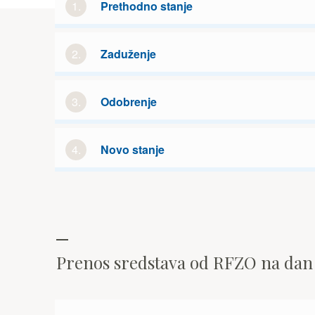
1.
Prethodno stanje
2.
Zaduženje
3.
Odobrenje
4.
Novo stanje
Prenos sredstava od RFZO na da