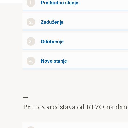
1.
Prethodno stanje
2.
Zaduženje
3.
Odobrenje
4.
Novo stanje
Prenos sredstava od RFZO na da