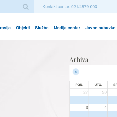
Kontakt centar: 021/4879-000
avlja
Objekti
Službe
Medija centar
Javne nabavke
Arhiva
PON.
UTO.
SR
27
28
3
4