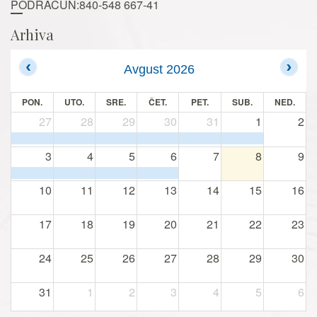
PODRAČUN:840-548 667-41
Arhiva
Avgust 2026
PON.
UTO.
SRE.
ČET.
PET.
SUB.
NED.
27
28
29
30
31
1
2
3
4
5
6
7
8
9
10
11
12
13
14
15
16
17
18
19
20
21
22
23
24
25
26
27
28
29
30
31
1
2
3
4
5
6