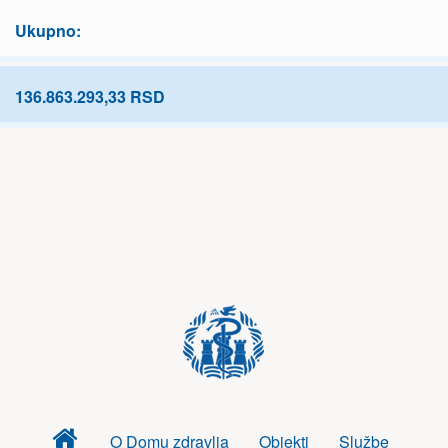
Ukupno:
136.863.293,33 RSD
Dom
O Domu zdravlja
Objekti
Službe