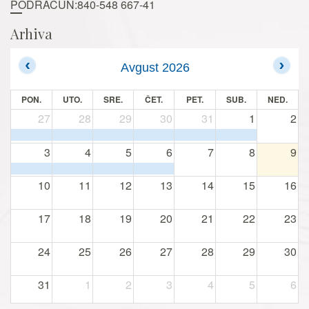
PODRAČUN:840-548 667-41
Arhiva
Avgust 2026
PON.
UTO.
SRE.
ČET.
PET.
SUB.
NED.
27
28
29
30
31
1
2
3
4
5
6
7
8
9
10
11
12
13
14
15
16
17
18
19
20
21
22
23
24
25
26
27
28
29
30
31
1
2
3
4
5
6