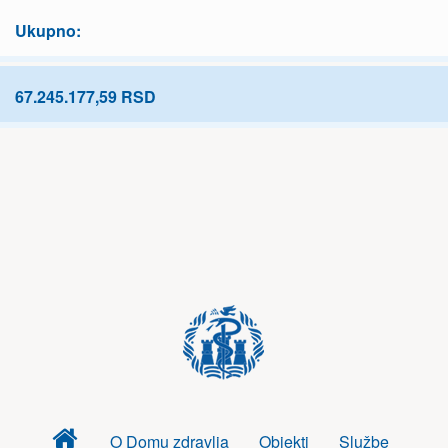
Ukupno:
67.245.177,59 RSD
Dom
O Domu zdravlja
Objekti
Službe