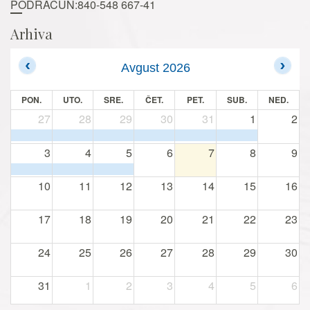
PODRAČUN:840-548 667-41
Arhiva
Avgust 2026
PON.
UTO.
SRE.
ČET.
PET.
SUB.
NED.
27
28
29
30
31
1
2
3
4
5
6
7
8
9
10
11
12
13
14
15
16
17
18
19
20
21
22
23
24
25
26
27
28
29
30
31
1
2
3
4
5
6