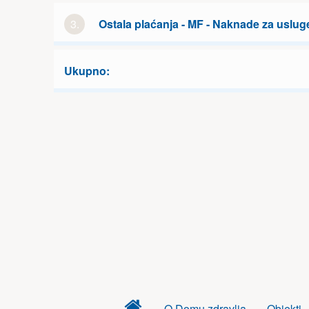
3.
Ostala plaćanja - MF - Naknade za uslug
Ukupno:
Dom
O Domu zdravlja
Objekti