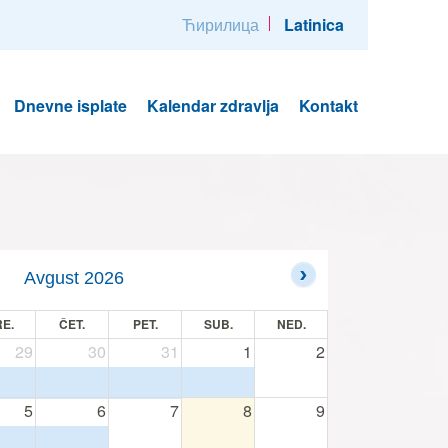
Ћирилица
Latinica
Dnevne isplate
Kalendar zdravlja
Kontakt
Avgust 2026
E.
ČET.
PET.
SUB.
NED.
29
30
31
1
2
5
6
7
8
9