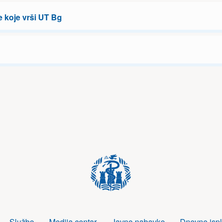
e koje vrši UT Bg
Službe
Medija centar
Javne nabavke
Dnevne ispl