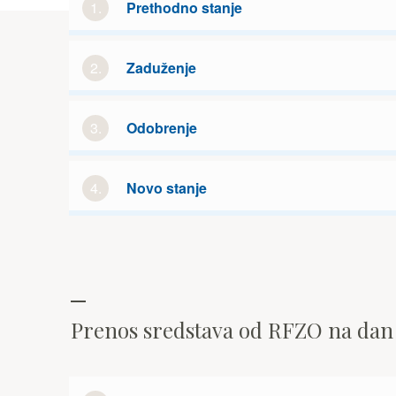
1.
Prethodno stanje
2.
Zaduženje
3.
Odobrenje
4.
Novo stanje
Prenos sredstava od RFZO na da