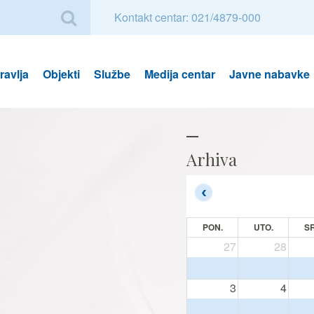
Kontakt centar: 021/4879-000
avlja
Objekti
Službe
Medija centar
Javne nabavke
Arhiva
PON.
UTO.
SR
27
28
3
4