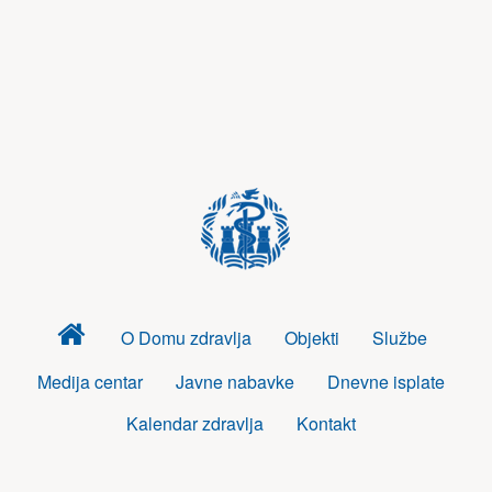
Dom
O Domu zdravlja
Objekti
Službe
zdravlja
Medija centar
Javne nabavke
Dnevne isplate
Kalendar zdravlja
Kontakt