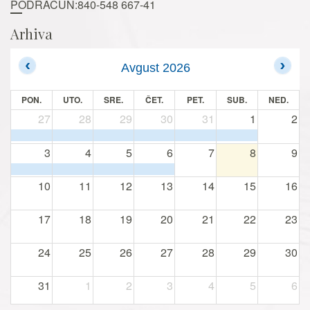
PODRAČUN:840-548 667-41
Arhiva
Avgust 2026
PON.
UTO.
SRE.
ČET.
PET.
SUB.
NED.
27
28
29
30
31
1
2
3
4
5
6
7
8
9
10
11
12
13
14
15
16
17
18
19
20
21
22
23
24
25
26
27
28
29
30
31
1
2
3
4
5
6