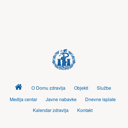
Dom
O Domu zdravlja
Objekti
Službe
zdravlja
Medija centar
Javne nabavke
Dnevne isplate
Kalendar zdravlja
Kontakt