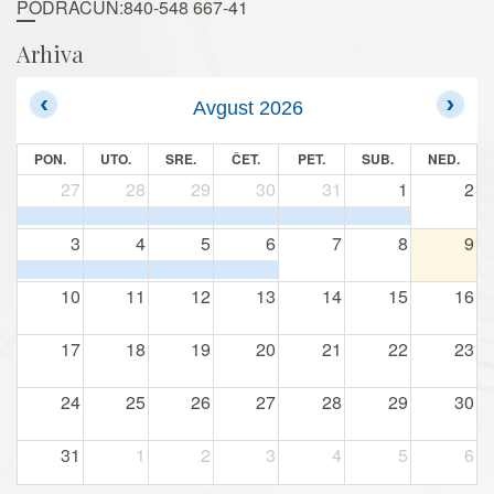
PODRAČUN:840-548 667-41
Arhiva
Avgust 2026
PON.
UTO.
SRE.
ČET.
PET.
SUB.
NED.
27
28
29
30
31
1
2
3
4
5
6
7
8
9
10
11
12
13
14
15
16
17
18
19
20
21
22
23
24
25
26
27
28
29
30
31
1
2
3
4
5
6