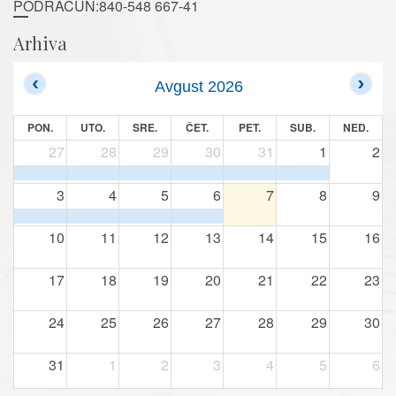
PODRAČUN:840-548 667-41
Arhiva
Avgust 2026
PON.
UTO.
SRE.
ČET.
PET.
SUB.
NED.
27
28
29
30
31
1
2
3
4
5
6
7
8
9
10
11
12
13
14
15
16
17
18
19
20
21
22
23
24
25
26
27
28
29
30
31
1
2
3
4
5
6