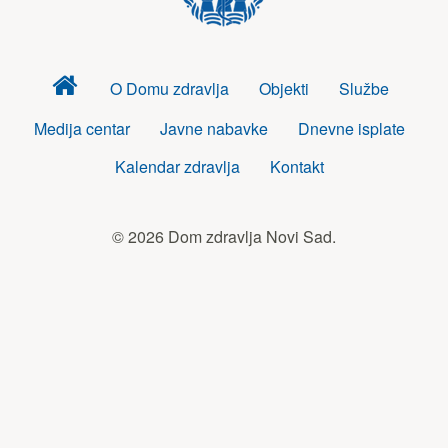
Dom
O Domu zdravlja
Objekti
Službe
zdravlja
Medija centar
Javne nabavke
Dnevne isplate
Kalendar zdravlja
Kontakt
© 2026 Dom zdravlja Novi Sad.