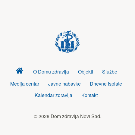
Dom
O Domu zdravlja
Objekti
Službe
zdravlja
Medija centar
Javne nabavke
Dnevne isplate
Kalendar zdravlja
Kontakt
© 2026 Dom zdravlja Novi Sad.