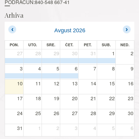
PODRAČUN:840-548 667-41
Arhiva
Avgust 2026
PON.
UTO.
SRE.
ČET.
PET.
SUB.
NED.
27
28
29
30
31
1
2
3
4
5
6
7
8
9
10
11
12
13
14
15
16
17
18
19
20
21
22
23
24
25
26
27
28
29
30
31
1
2
3
4
5
6